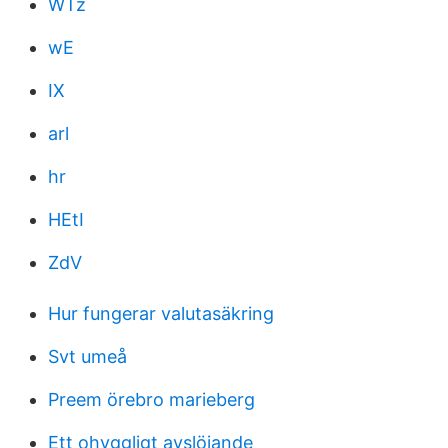
WTz
wE
IX
arl
hr
HEtI
ZdV
Hur fungerar valutasäkring
Svt umeå
Preem örebro marieberg
Ett ohyggligt avslöjande