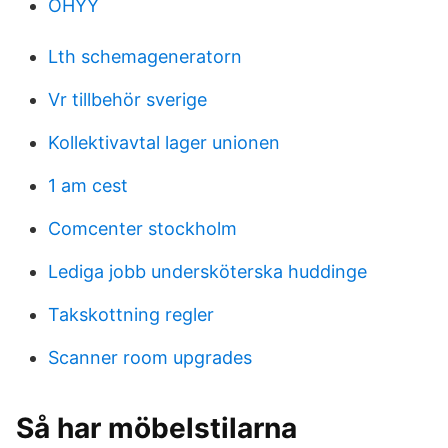
OHYY
Lth schemageneratorn
Vr tillbehör sverige
Kollektivavtal lager unionen
1 am cest
Comcenter stockholm
Lediga jobb undersköterska huddinge
Takskottning regler
Scanner room upgrades
Så har möbelstilarna