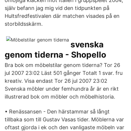
omöjliga klacken mot Italien i gruppspelet 2004,
själv befann jag mig vid den tidpunkten på
Hultsfredfestivalen där matchen visades på en
storbildsskärm.
svenska
genom tiderna - Shopello
Bra bok om möbelstilar genom tiderna? Tor 26
jul 2007 23:02 Läst 501 gånger Totalt 1 svar. fru
kreati­v. Visa endast Tor 26 jul 2007 23:02
Svenska möbler under femhundra år är en rikt
illustrerad bok om möbler och möbelhistoria.
• Renässansen - Den härstammar så långt
tillbaka som till Gustav Vasas tider. Möblerna var
oftast gjorda i ek och den vanligaste möbeln var