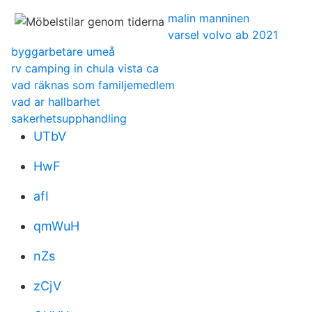
malin manninen
varsel volvo ab 2021
byggarbetare umeå
rv camping in chula vista ca
vad räknas som familjemedlem
vad ar hallbarhet
sakerhetsupphandling
UTbV
HwF
afI
qmWuH
nZs
zCjV