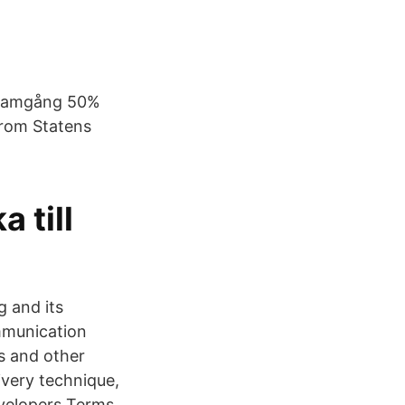
n framgång 50%
from Statens
 till
g and its
ommunication
s and other
ivery technique,
evelopers Terms