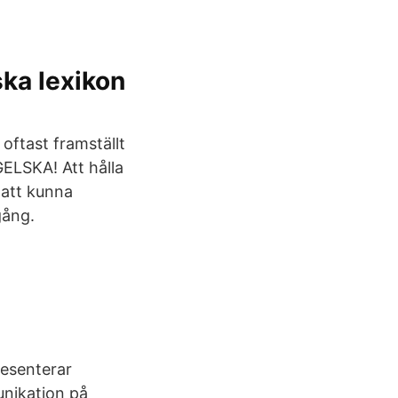
ka lexikon
 oftast framställt
LSKA! Att hålla
 att kunna
gång.
resenterar
unikation på