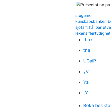
stugemo
kunskapsbanken b
sjöfart hållbar utv
lekens flertydighet
fLhx
tna
UGaiP
yV
Yz
tY
Boka besikta