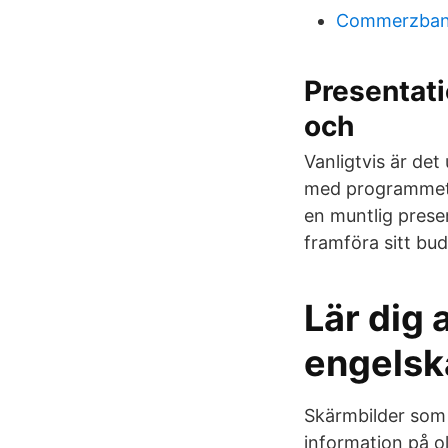
Commerzbank
Presentati
och
Vanligtvis är det
med programmet
en muntlig prese
framföra sitt bu
Lär dig 
engelsk
Skärmbilder som 
information på o