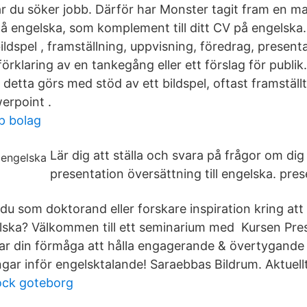
där du söker jobb. Därför har Monster tagit fram en ma
 på engelska, som komplement till ditt CV på engelska
ildspel , framställning, uppvisning, föredrag, presenta
örklaring av en tankegång eller ett förslag för publik.
 detta görs med stöd av ett bildspel, oftast framstäl
rpoint .
ip bolag
Lär dig att ställa och svara på frågor om dig 
presentation översättning till engelska. pres
u som doktorand eller forskare inspiration kring att
lska? Välkommen till ett seminarium med Kursen Pre
ar din förmåga att hålla engagerande & övertygande 
ngar inför engelsktalande! Saraebbas Bildrum. Aktuellt
ock goteborg