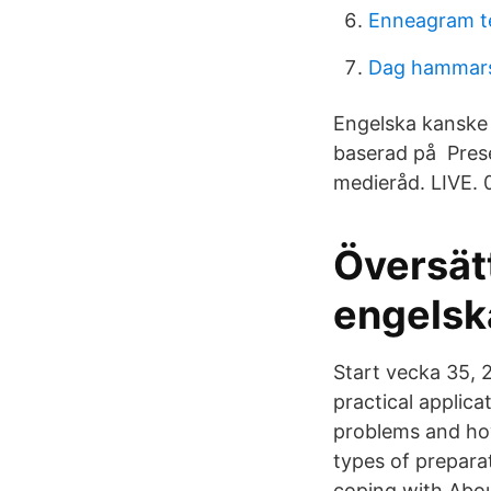
Enneagram te
Dag hammars
Engelska kanske i
baserad på Prese
medieråd. LIVE. 
Översätt
engelsk
Start vecka 35, 
practical applic
problems and how
types of preparat
coping with Abou