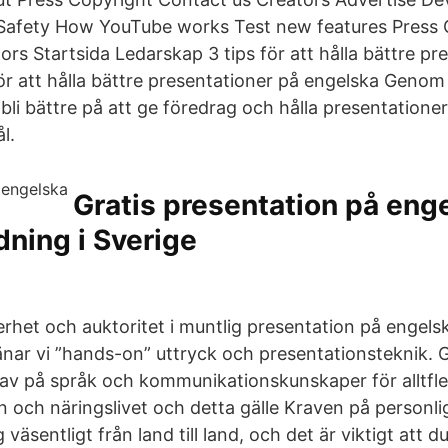
 Safety How YouTube works Test new features Press 
rs Startsida Ledarskap 3 tips för att hålla bättre pr
ör att hålla bättre presentationer på engelska Genom 
bli bättre på att ge föredrag och hålla presentatione
l.
Gratis presentation på eng
dning i Sverige
erhet och auktoritet i muntlig presentation på engels
ränar vi ”hands-on” uttryck och presentationsteknik. G
av på språk och kommunikationskunskaper för alltfl
n och näringslivet och detta gälle Kraven på personlig
g väsentligt från land till land, och det är viktigt att 