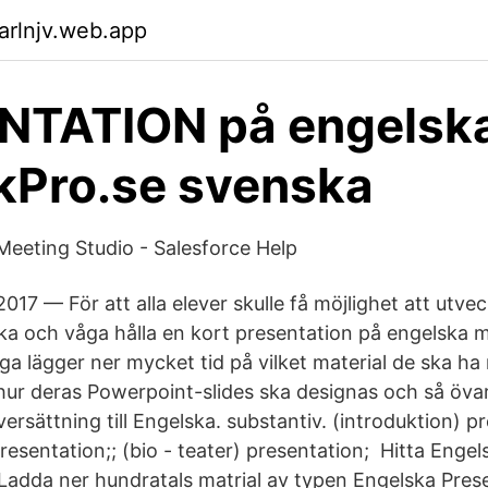
arlnjv.web.app
NTATION på engelska
kPro.se svenska
eeting Studio - Salesforce Help
2017 — För att alla elever skulle få möjlighet att utve
ka och våga hålla en kort presentation på engelska 
a lägger ner mycket tid på vilket material de ska ha
hur deras Powerpoint-slides ska designas och så öva
ersättning till Engelska. substantiv. (introduktion) pre
resentation;; (bio - teater) presentation; Hitta Enge
 Ladda ner hundratals matrial av typen Engelska Pres