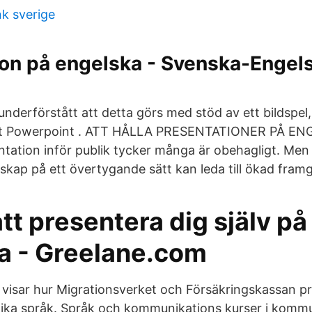
 sverige
on på engelska - Svenska-Engels
 underförstått att detta görs med stöd av ett bildspel,
 Powerpoint . ATT HÅLLA PRESENTATIONER PÅ ENGE
ntation inför publik tycker många är obehagligt. Men
dskap på ett övertygande sätt kan leda till ökad fram
att presentera dig själv på
a - Greelane.com
visar hur Migrationsverket och Försäkringskassan p
lika språk. Språk och kommunikations kurser i komm