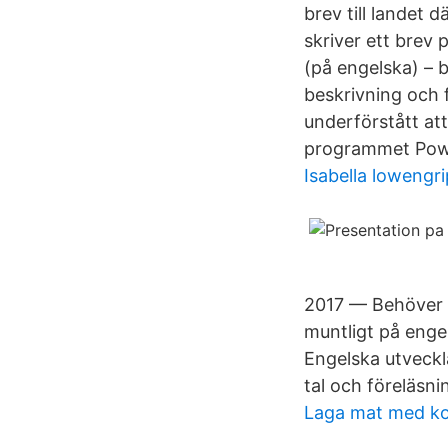
brev till landet 
skriver ett brev
(på engelska) – b
beskrivning och f
underförstått att
programmet Powe
Isabella lowengr
2017 — Behöver d
muntligt på enge
Engelska utveckl
tal och föreläsni
Laga mat med k