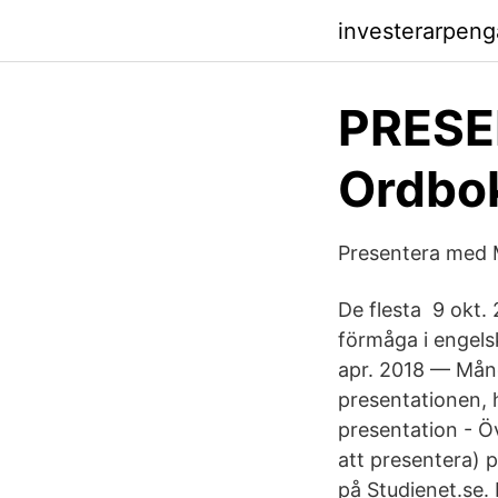
investerarpeng
PRESE
Ordbo
Presentera med M
De flesta 9 okt. 
förmåga i engels
apr. 2018 — Mång
presentationen, 
presentation - Öv
att presentera) p
på Studienet.se.