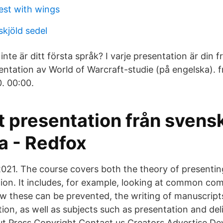
st with wings
kjöld sedel
nte är ditt första språk? I varje presentation är di
ntation av World of Warcraft-studie (på engelska). 
0. 00:00.
 presentation från svenska
a - Redfox
2021. The course covers both the theory of presentin
ation. It includes, for example, looking at common c
 these can be prevented, the writing of manuscript
ion, as well as subjects such as presentation and del
t Press Copyright Contact us Creators Advertise D