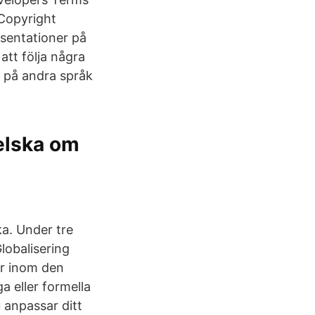
Copyright
esentationer på
att följa några
r på andra språk
elska om
ka. Under tre
lobalisering
er inom den
a eller formella
du anpassar ditt