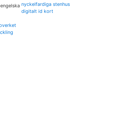
nyckelfardiga stenhus
digitalt id kort
overket
eckling