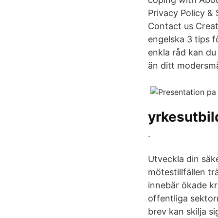
Privacy Policy &
Contact us Creato
engelska 3 tips f
enkla råd kan du 
än ditt modersmå
yrkesutbil
.
Utveckla din säk
mötestillfällen t
innebär ökade kr
offentliga sektor
brev kan skilja si