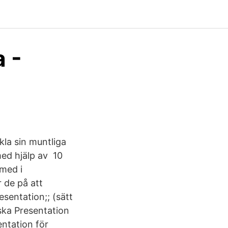
 -
ckla sin muntliga
med hjälp av 10
 med i
r de på att
sentation;; (​sätt
lska Presentation
entation för