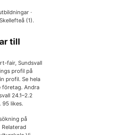
tbildningar ·
kellefteå (1).
r till
t-fair, Sundsvall
ngs profil på
n profil. Se hela
e företag. Andra
svall 24.1–2.2
 95 likes.
 sökning på
. Relaterad