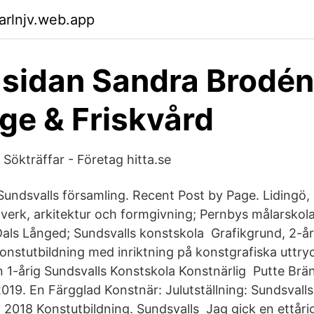
arlnjv.web.app
sidan Sandra Brodén
e & Friskvård
Sökträffar - Företag hitta.se
undsvalls församling. Recent Post by Page. Lidingö, p
verk, arkitektur och formgivning; Pernbys målarskol
als Långed; Sundsvalls konstskola Grafikgrund, 2-år
nstutbildning med inriktning på konstgrafiska uttry
en 1-årig Sundsvalls Konstskola Konstnärlig Putte Brä
019. En Färgglad Konstnär: Julutställning: Sundsvalls
d 2018 Konstutbildning. Sundsvalls Jag gick en ettåri