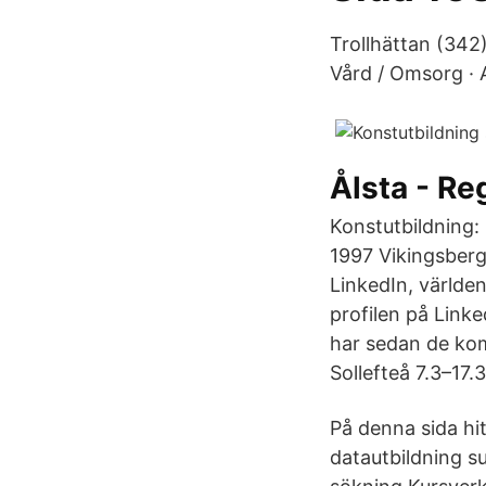
Trollhättan (342)
Vård / Omsorg · A
Ålsta - Re
Konstutbildning:
1997 Vikingsberg
LinkedIn, världen
profilen på Linke
har sedan de kom 
Sollefteå 7.3–17.
På denna sida hit
datautbildning su