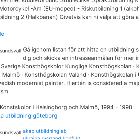
samhet studieförbund Studiecirkel Språkutbildning Ku
l -Motorcykel -Am (EU-moped) - Riskutbildning 1 (alko
bildning 2 (Halkbanan) Givetvis kan ni välja att göra a
de
Gå igenom listan för att hitta en utbildning 
dig och skicka en intresseanmälan för mer i
i Sverige Konsthögskolor Kungliga Konsthögskolan · K
 Malmö · Konsthögskolan Valand · Konsthögskolan i 
edish modernist painter. Hjertén is considered a majo
ism.
 Konstskolor i Helsingborg och Malmö, 1994 - 1998.
a utbildning göteborg
akab utbildning ab
ukraina ryssland konflikt