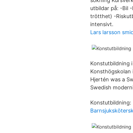
sökning Kursverk
utbildar på: -Bi
trötthet) -Riskut
intensivt.
Lars larsson smi
Konstutbildning 
Konsthögskolan i
Hjertén was a Sw
Swedish modern
Konstutbildning:
Barnsjukskötersk