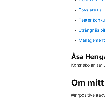
Toys are us
Teater konkur
Strängnäs bi
Management c
Åsa Herrg
Konstskolan tar 
Om mit
#mrpositive #akv