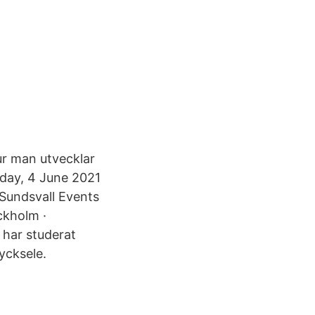
ur man utvecklar
iday, 4 June 2021
Sundsvall Events
ckholm ·
 har studerat
Lycksele.