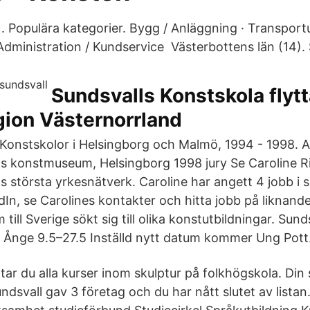
. Populära kategorier. Bygg / Anläggning · Transportu
dministration / Kundservice Västerbottens län (14). S
Sundsvalls Konstskola flytta
gion Västernorrland
 Konstskolor i Helsingborg och Malmö, 1994 - 1998. Ar
s konstmuseum, Helsingborg 1998 jury Se Caroline Ri
s största yrkesnätverk. Caroline har angett 4 jobb i si
dIn, se Carolines kontakter och hitta jobb på liknand
till Sverige sökt sig till olika konstutbildningar. Sund
3 Ånge 9.5–27.5 Inställd nytt datum kommer Ung Pott.
tar du alla kurser inom skulptur på folkhögskola. Din
ndsvall gav 3 företag och du har nått slutet av listan