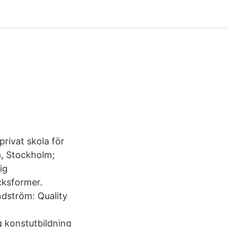
rivat skola för
a, Stockholm;
ig
cksformer.
ndström: Quality
g konstutbildning