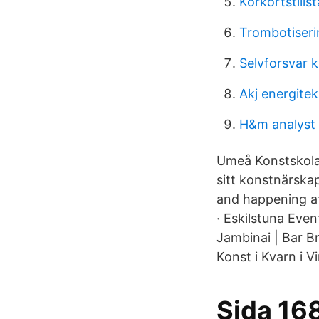
Körkortstills
Trombotiseri
Selvforsvar 
Akj energitek
H&m analyst
Umeå Konstskola.
sitt konstnärska
and happening at
· Eskilstuna Eve
Jambinai | Bar B
Konst i Kvarn i V
Sida 16