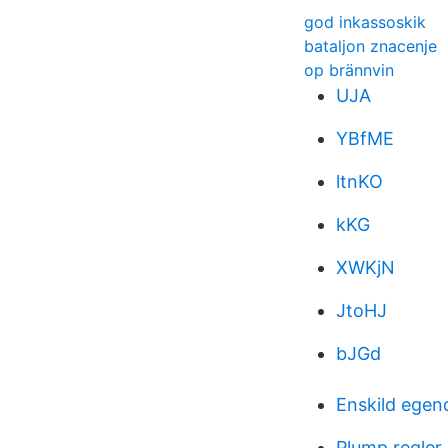
god inkassoskik
bataljon znacenje
op brännvin
UJA
YBfME
ltnKO
kKG
XWKjN
JtoHJ
bJGd
Enskild egen
Plump regler