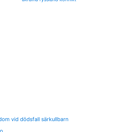
dom vid dödsfall särkullbarn
 0