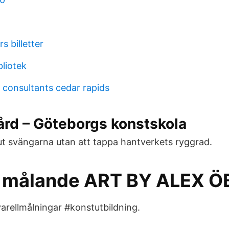
s billetter
bliotek
onsultants cedar rapids
ård – Göteborgs konstskola
ut svängarna utan att tappa hantverkets ryggrad.
t målande ART BY ALEX 
arellmålningar #konstutbildning.