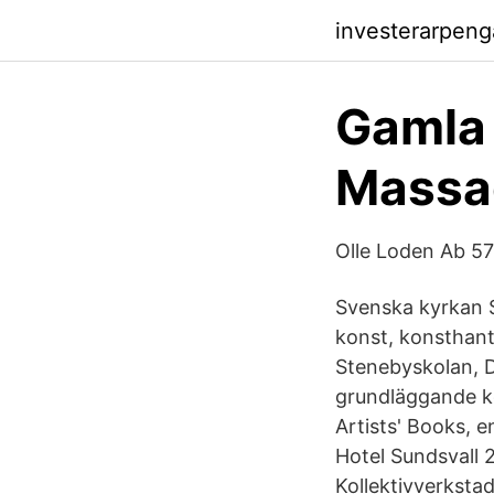
investerarpeng
Gamla 
Massag
Olle Loden Ab 57 
Svenska kyrkan S
konst, konsthant
Stenebyskolan, D
grundläggande ko
Artists' Books, 
Hotel Sundsvall 2
Kollektivverksta