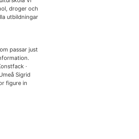
lturskola Vi
hol, droger och
lla utbildningar
som passar just
nformation.
onstfack ·
Umeå Sigrid
r figure in