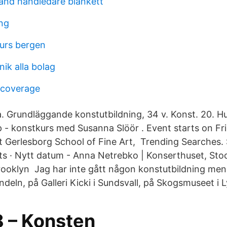
tånd handledare blankett
ng
kurs bergen
nik alla bolag
 coverage
 Grundläggande konstutbildning, 34 v. Konst. 20. H
p - konstkurs med Susanna Slöör . Event starts on Fr
 Gerlesborg School of Fine Art, Trending Searches. 
nts · Nytt datum - Anna Netrebko | Konserthuset, Sto
rooklyn Jag har inte gått någon konstutbildning men
indeln, på Galleri Kicki i Sundsvall, på Skogsmuseet i 
8 – Konsten