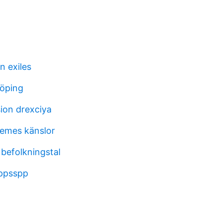
 exiles
köping
sion drexciya
emes känslor
 befolkningstal
 ppsspp