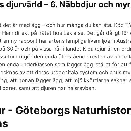
s djurvärld – 6. Näbbdjur och my
gt det är med ägg – och hur många du kan äta. Köp 
Hem direkt på nätet hos Lekia.se. Det går dåligt för
t en ny rapport har artens lämpliga livsmiljöer i Austr
 30 år och på vissa håll i landet Kloakdjur är en ord
sutom utgör den enda återstående resten av underkl
den enda underklassen som lägger ägg istället för att
ecknas av att deras urogenitala system och anus myn
, att honan lägger ägg, att mjölkkörtlarna saknar s
i porer, samt att djuren har halsrevben.
r - Göteborgs Naturhistor
ms