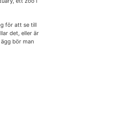
uary, ett zoo i
för att se till
ar det, eller är
et ägg bör man