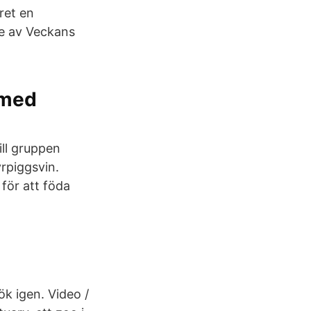
ret en
re av Veckans
r med
ill gruppen
yrpiggsvin.
 för att föda
k igen. Video /