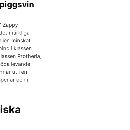
rpiggsvin
TY Zappy
 det märkliga
alien minskat
ning i klassen
assen Protheria,
 föda levande
nar ut i en
penar och i
iska