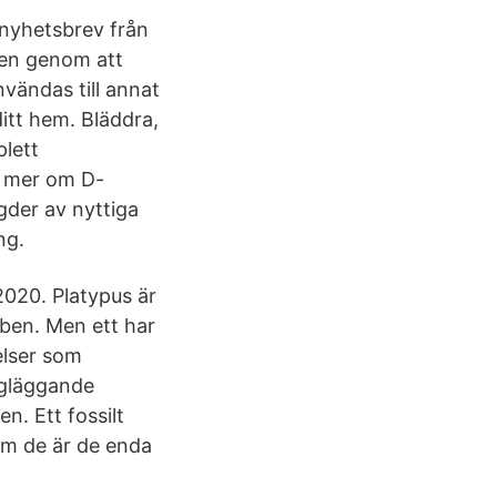
 nyhetsbrev från
ven genom att
nvändas till annat
ditt hem. Bläddra,
plett
a mer om D-
gder av nyttiga
ng.
2020. Platypus är
 ben. Men ett har
elser som
ggläggande
n. Ett fossilt
som de är de enda