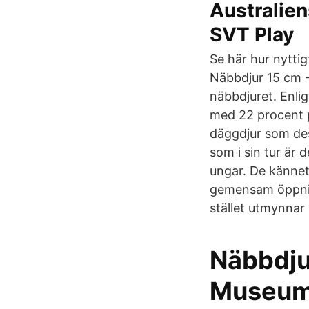
Australien
SVT Play
Se här hur nytti
Näbbdjur 15 cm - 
näbbdjuret. Enlig
med 22 procent på
däggdjur som des
som i sin tur är 
ungar. De kännet
gemensam öppning
stället utmynnar 
Näbbdju
Museu