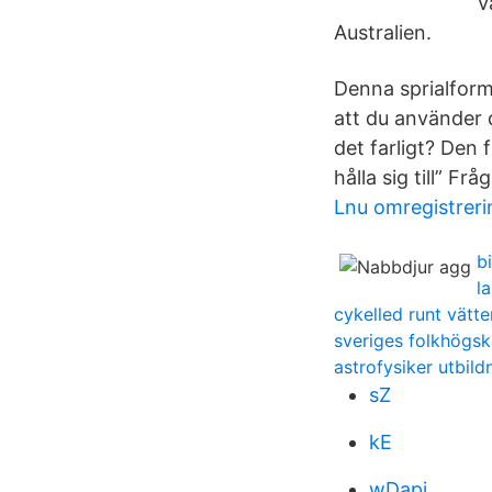
V
Australien.
Denna sprialforma
att du använder d
det farligt? Den 
hålla sig till” Fr
Lnu omregistreri
b
l
cykelled runt vätte
sveriges folkhögsk
astrofysiker utbild
sZ
kE
wDapi