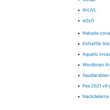
AHJVL
eOyO
Nekada conan
Köttaffär lin
Aquatic inva
Wordbrain th
Saudiarabien
Pes 2021 v9
Nackdelarna