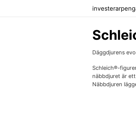
investerarpeng
Schlei
Däggdjurens evol
Schleich®-figurer
näbbdjuret är ett
Näbbdjuren lägger