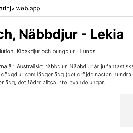
arlnjv.web.app
ch, Näbbdjur - Lekia
ution. Kloakdjur och pungdjur - Lunds
na är Australiskt näbbdjur. Näbbdjur är ju fantastiska
 däggdjur som lägger ägg (det dröjde nästan hundra år
 ägg, det föder alltså inte levande ungar.