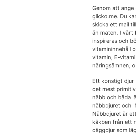
Genom att ange d
glicko.me. Du ka
skicka ett mail t
än maten. I vårt 
inspireras och b
vitamininnehåll 
vitamin, E-vitami
näringsämnen, oc
Ett konstigt djur
det mest primiti
näbb och båda lä
näbbdjuret och N
Näbbdjuret är ett
käkben från ett n
däggdjur som läg