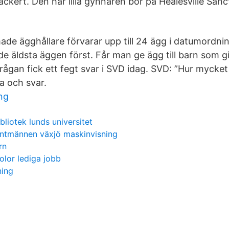
ackert. Den här lilla gynnaren bor på Healesville Sanct
de ägghållare förvarar upp till 24 ägg i datumordning 
e äldsta äggen först. Får man ge ägg till barn som gill
frågan fick ett fegt svar i SVD idag. SVD: ”Hur myck
åga och svar.
ng
ibliotek lunds universitet
antmännen växjö maskinvisning
rn
olor lediga jobb
ning