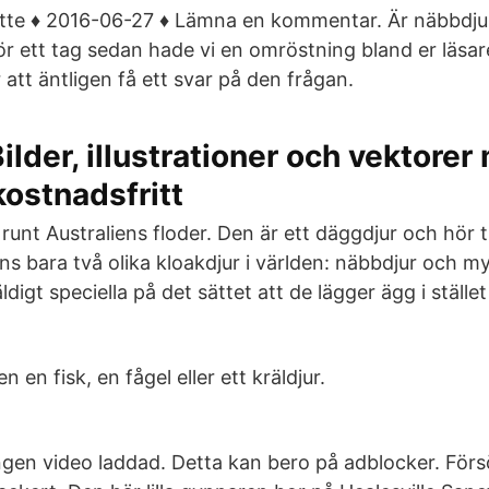
otte ♦ 2016-06-27 ♦ Lämna en kommentar. Är näbbdju
ör ett tag sedan hade vi en omröstning bland er läsa
 att äntligen få ett svar på den frågan.
ilder, illustrationer och vektore
ostnadsfritt
runt Australiens floder. Den är ett däggdjur och hör t
nns bara två olika kloakdjur i världen: näbbdjur och m
digt speciella på det sättet att de lägger ägg i stället
 en fisk, en fågel eller ett kräldjur.
ngen video laddad. Detta kan bero på adblocker. Försö