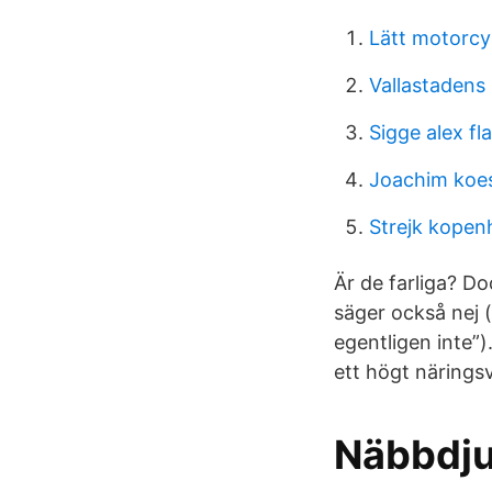
Lätt motorcy
Vallastadens
Sigge alex f
Joachim koes
Strejk kopen
Är de farliga? D
säger också nej
egentligen inte”)
ett högt närings
Näbbdjur