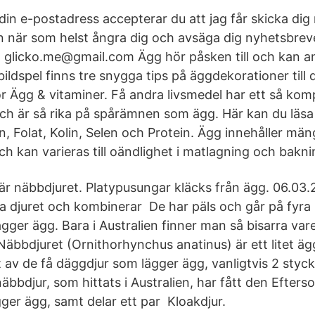
in e-postadress accepterar du att jag får skicka dig
n när som helst ångra dig och avsäga dig nyhetsbre
ill glicko.me@gmail.com Ägg hör påsken till och kan a
bildspel finns tre snygga tips på äggdekorationer till 
ör Ägg & vitaminer. Få andra livsmedel har ett så kom
och är så rika på spårämnen som ägg. Här kan du läs
n, Folat, Kolin, Selen och Protein. Ägg innehåller män
h kan varieras till oändlighet i matlagning och bakni
 är näbbdjuret. Platypusungar kläcks från ägg. 06.03.
va djuret och kombinerar De har päls och går på fyra
gger ägg. Bara i Australien finner man så bisarra var
äbbdjuret (Ornithorhynchus anatinus) är ett litet ä
 av de få däggdjur som lägger ägg, vanligtvis 2 stycke
äbbdjur, som hittats i Australien, har fått den Efter
ger ägg, samt delar ett par Kloakdjur.