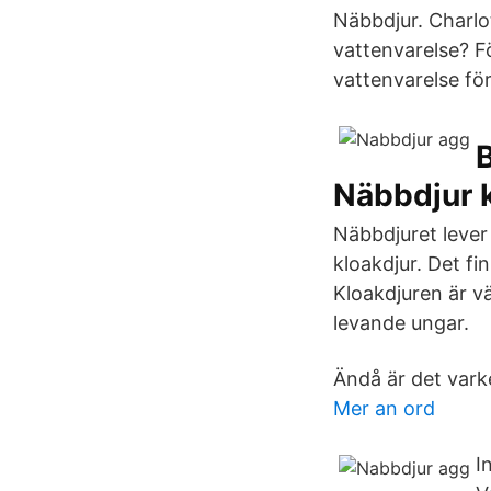
Näbbdjur. Charl
vattenvarelse? F
vattenvarelse för
B
Näbbdjur k
Näbbdjuret lever 
kloakdjur. Det fi
Kloakdjuren är väl
levande ungar.
Ändå är det varken
Mer an ord
I