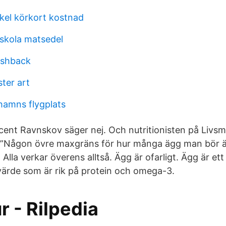
kel körkort kostnad
 skola matsedel
lashback
ter art
hamns flygplats
ocent Ravnskov säger nej. Och nutritionisten på Livs
 (”Någon övre maxgräns för hur många ägg man bör ä
. Alla verkar överens alltså. Ägg är ofarligt. Ägg är et
värde som är rik på protein och omega-3.
 - Rilpedia