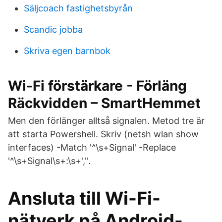
Säljcoach fastighetsbyrån
Scandic jobba
Skriva egen barnbok
Wi-Fi förstärkare - Förläng
Räckvidden – SmartHemmet
Men den förlänger alltså signalen. Metod tre är
att starta Powershell. Skriv (netsh wlan show
interfaces) -Match '^\s+Signal' -Replace
'^\s+Signal\s+:\s+',''.
Ansluta till Wi-Fi-
nätverk på Android-