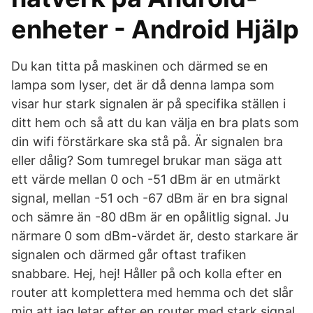
enheter - Android Hjälp
Du kan titta på maskinen och därmed se en
lampa som lyser, det är då denna lampa som
visar hur stark signalen är på specifika ställen i
ditt hem och så att du kan välja en bra plats som
din wifi förstärkare ska stå på. Är signalen bra
eller dålig? Som tumregel brukar man säga att
ett värde mellan 0 och -51 dBm är en utmärkt
signal, mellan -51 och -67 dBm är en bra signal
och sämre än -80 dBm är en opålitlig signal. Ju
närmare 0 som dBm-värdet är, desto starkare är
signalen och därmed går oftast trafiken
snabbare. Hej, hej! Håller på och kolla efter en
router att komplettera med hemma och det slår
mig att jag letar efter en router med stark signal