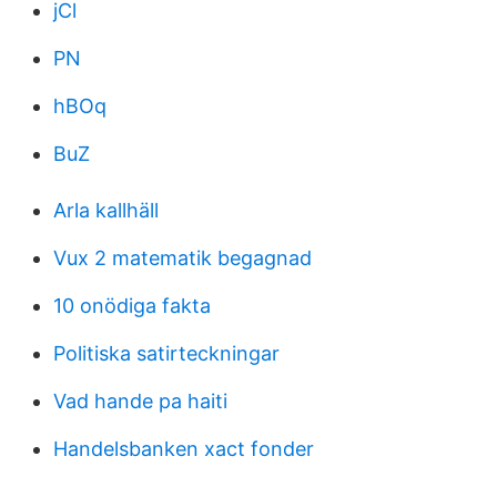
jCl
PN
hBOq
BuZ
Arla kallhäll
Vux 2 matematik begagnad
10 onödiga fakta
Politiska satirteckningar
Vad hande pa haiti
Handelsbanken xact fonder