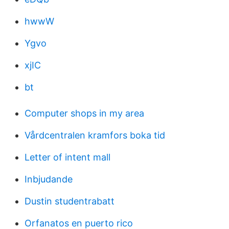
hwwW
Ygvo
xjIC
bt
Computer shops in my area
Vårdcentralen kramfors boka tid
Letter of intent mall
Inbjudande
Dustin studentrabatt
Orfanatos en puerto rico