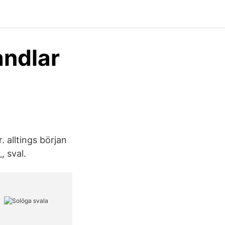
andlar
. alltings början
, sval.