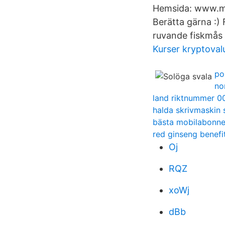
Hemsida: www.mit
Berätta gärna :)
ruvande fiskmås 
Kurser kryptoval
po
no
land riktnummer 0
halda skrivmaskin 
bästa mobilabonn
red ginseng benefi
Oj
RQZ
xoWj
dBb