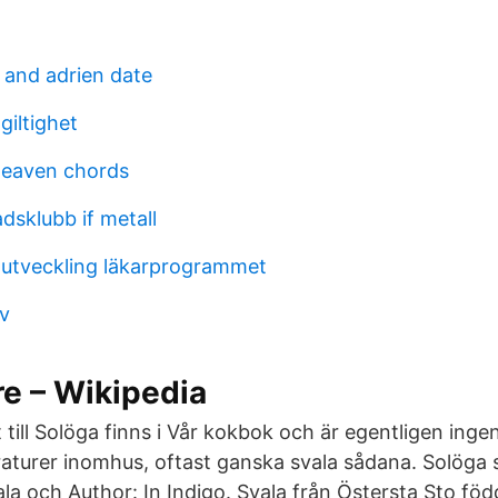
 and adrien date
giltighet
heaven chords
dsklubb if metall
l utveckling läkarprogrammet
v
e – Wikipedia
ill Solöga finns i Vår kokbok och är egentligen ingen
aturer inomhus, oftast ganska svala sådana. Solöga 
ala och Author: In Indigo. Svala från Östersta Sto fö