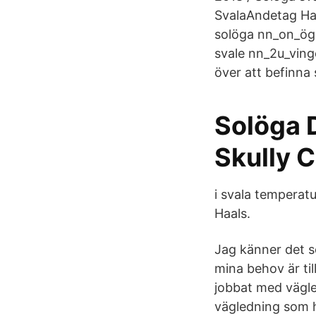
SvalaAndetag Ha
solöga nn_on_öga 
svale nn_2u_vinge
över att befinna 
Solöga 
Skully C
i svala temperat
Haals.
Jag känner det so
mina behov är til
jobbat med vägle
vägledning som hj