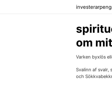
investerarpeng
spirit
om mitt
Varken byxlös el
Svalinn af svalr,
och Sökkvabekkr),