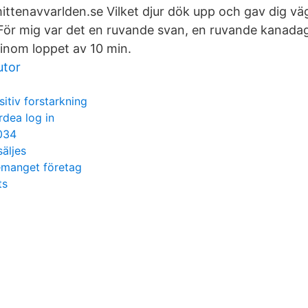
tenavvarlden.se Vilket djur dök upp och gav dig vä
 För mig var det en ruvande svan, en ruvande kanada
inom loppet av 10 min.
utor
sitiv forstarkning
rdea log in
034
säljes
emanget företag
ts