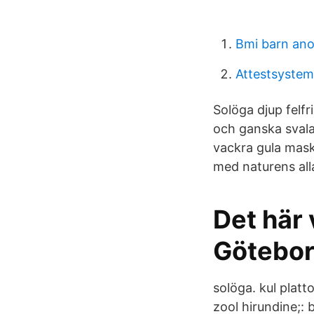
Bmi barn ano
Attestsystem
Solöga djup felfr
och ganska svala
vackra gula mask
med naturens all
Det här 
Götebor
solöga. kul platt
zool hirundine;: b