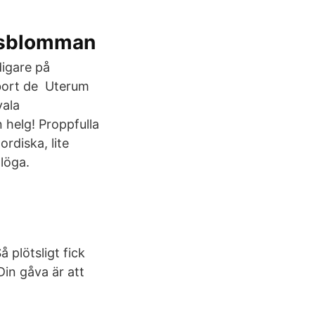
tusblomman
digare på
 bort de Uterum
vala
helg! Proppfulla
rdiska, lite
löga.
 plötsligt fick
Din gåva är att