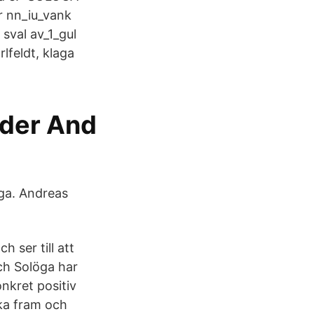
r nn_iu_vank
 sval av_1_gul
lfeldt, klaga
lder And
öga. Andreas
 ser till att
och Solöga har
nkret positiv
cka fram och