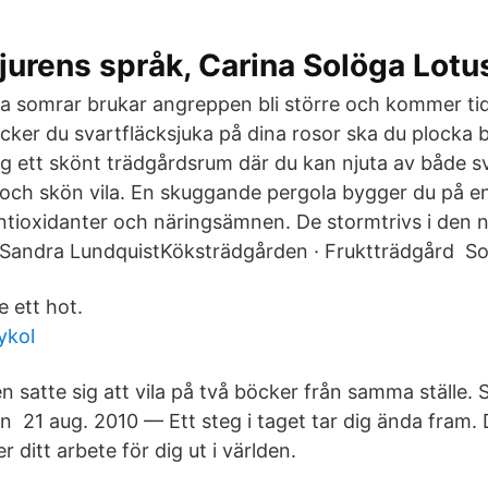
jurens språk, Carina Solöga Lo
a somrar brukar angreppen bli större och kommer ti
ker du svartfläcksjuka på dina rosor ska du plocka
ig ett skönt trädgårdsrum där du kan njuta av både s
ch skön vila. En skuggande pergola bygger du på en 
ntioxidanter och näringsämnen. De stormtrivs i den no
Sandra LundquistKöksträdgården · Fruktträdgård​ So
 ett hot.
ykol
n satte sig att vila på två böcker från samma ställe. Så
n 21 aug. 2010 — Ett steg i taget tar dig ända fram. 
er ditt arbete för dig ut i världen.