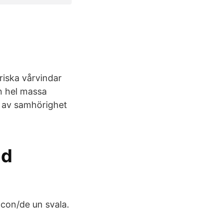
Friska vårvindar
n hel massa
e av samhörighet
id
 con/de un svala.