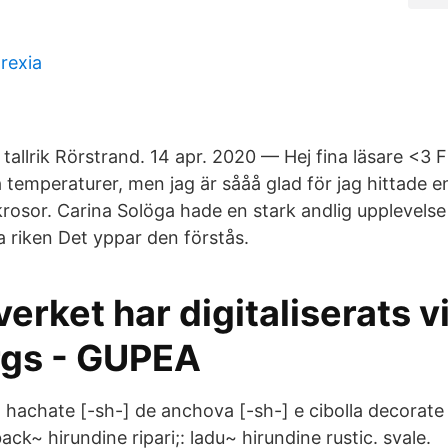
rexia
i tallrik Rörstrand. 14 apr. 2020 — Hej fina läsare <3 
 temperaturer, men jag är sååå glad för jag hittade e
rosor. Carina Solöga hade en stark andlig upplevels
a riken Det yppar den förstås.
verket har digitaliserats v
gs - GUPEA
o hachate [-sh-] de anchova [-sh-] e cibolla decorate
ack~ hirundine ripari;: ladu~ hirundine rustic. svale.