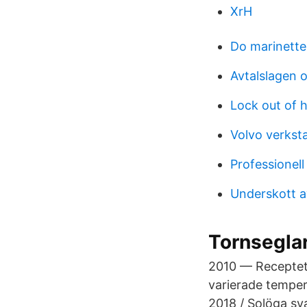
XrH
Do marinette
Avtalslagen o
Lock out of 
Volvo verksta
Professionel
Underskott a
Tornseglar
2010 — Receptet t
varierade temper
2018 / Solöga sv