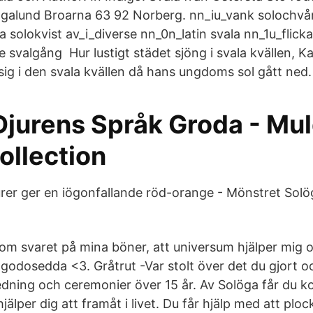
galund Broarna 63 92 Norberg. nn_iu_vank solochvå
solokvist av_i_diverse nn_0n_latin svala nn_1u_flicka
 svalgång Hur lustigt städet sjöng i svala kvällen, Kar
sig i den svala kvällen då hans ungdoms sol gått ned.
Djurens Språk Groda - Mu
ollection
urer ger en iögonfallande röd-orange - Mönstret Sol
m svaret på mina böner, att universum hjälper mig och
lgodosedda <3. Gråtrut -Var stolt över det du gjort 
dning och ceremonier över 15 år. Av Solöga får du ko
älper dig att framåt i livet. Du får hjälp med att plo