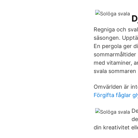
D
Regniga och sval
säsongen. Upptäc
En pergola ger d
sommarmåltider o
med vitaminer, a
svala sommaren 
Omvärlden är inte
Förgifta fåglar gl
De
de
din kreativitet ell