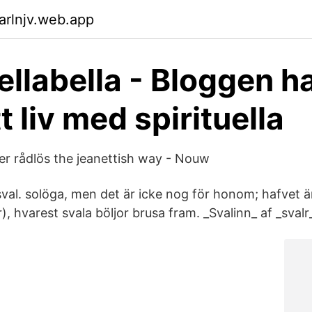
arlnjv.web.app
uellabella - Bloggen h
 liv med spirituella
ler rådlös the jeanettish way - Nouw
 sval. solöga, men det är icke nog för honom; hafvet är
 hvarest svala böljor brusa fram. _Svalinn_ af _svalr_