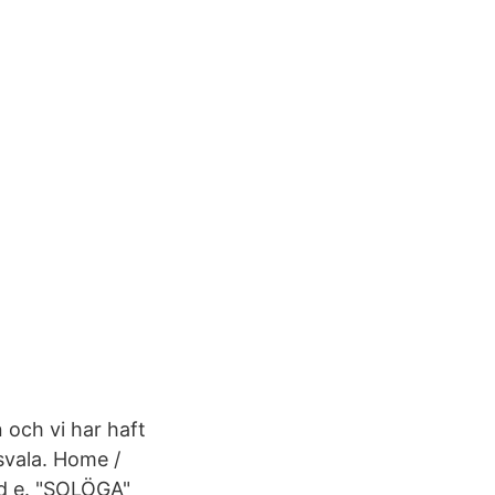
 och vi har haft
svala. Home /
dd e. "SOLÖGA"