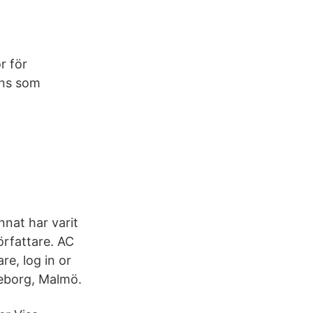
r för
ins som
nnat har varit
rfattare. AC
re, log in or
teborg, Malmö.