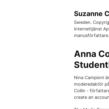
Suzanne Co
Sweden. Copyright
internettjänst A
manusförfattare
Anna Co
Studentl
Nina Campioni är
moderedaktör på 
Collin - författa
create an accoun