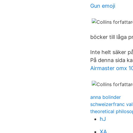
Gun emoji
böcker till låga p
Inte helt säker p
På denna sida ka
Airmaster omx 1
anna bolinder
schweizerfranc val
theoretical philos
hJ
XA