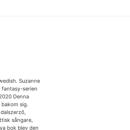
Swedish. Suzanne
r fantasy-serien
r 2020 Denna
r bakom sig.
dalszerző,
ttisk sångare,
nya bok blev den