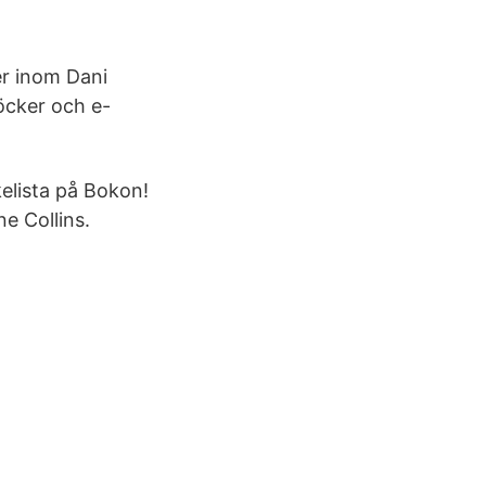
er inom Dani
böcker och e-
kelista på Bokon!
e Collins.