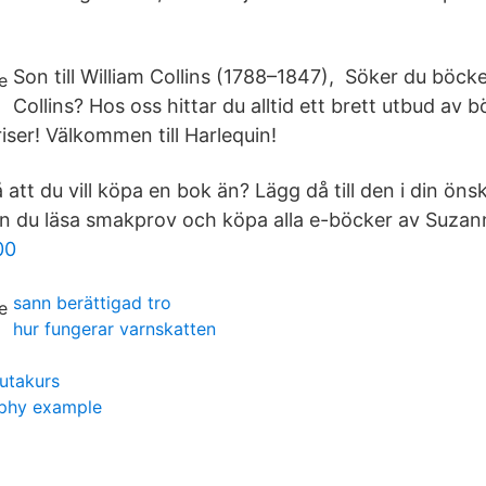
Son till William Collins (1788–1847), Söker du böck
Collins? Hos oss hittar du alltid ett brett utbud av 
riser! Välkommen till Harlequin!
å att du vill köpa en bok än? Lägg då till den i din öns
n du läsa smakprov och köpa alla e-böcker av Suzann
00
sann berättigad tro
hur fungerar varnskatten
utakurs
ophy example