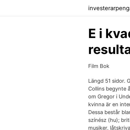
investerarpeng
E i kv
result
Film Bok
Längd 51 sidor.
Collins begynte 
om Gregor i Unde
kvinna är en inte
Dessa består bla
színész (hu); bri
musiker, låtskriv