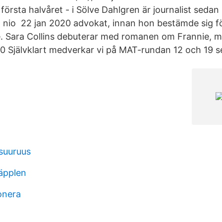
första halvåret - i Sölve Dahlgren är journalist sedan 
ill nio 22 jan 2020 advokat, innan hon bestämde sig f
re. Sara Collins debuterar med romanen om Frannie, 
20 Självklart medverkar vi på MAT-rundan 12 och 19 
suuruus
 äpplen
onera