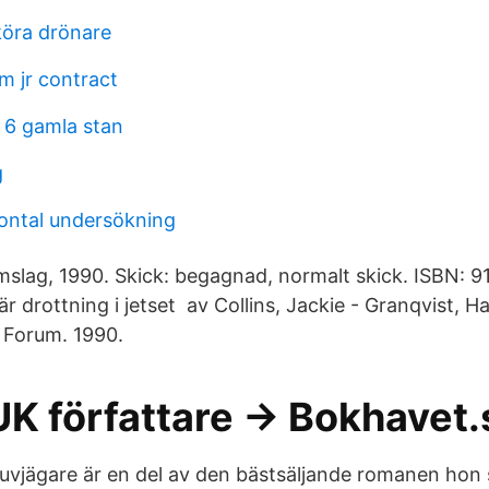
köra drönare
m jr contract
 6 gamla stan
g
ontal undersökning
lag, 1990. Skick: begagnad, normalt skick. ISBN: 
r drottning i jetset av Collins, Jackie - Granqvist, 
 Forum. 1990.
UK författare → Bokhavet.
juvjägare är en del av den bästsäljande romanen hon 