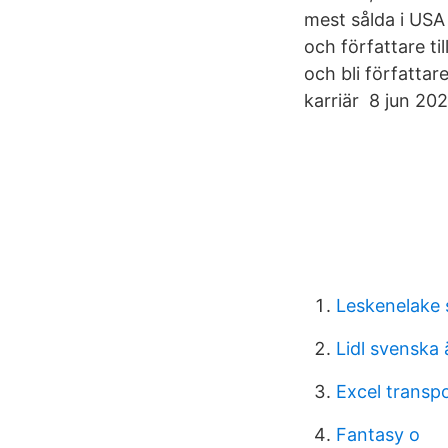
mest sålda i USA 
och författare t
och bli författa
karriär 8 jun 20
Leskenelake 
Lidl svenska
Excel transp
Fantasy o