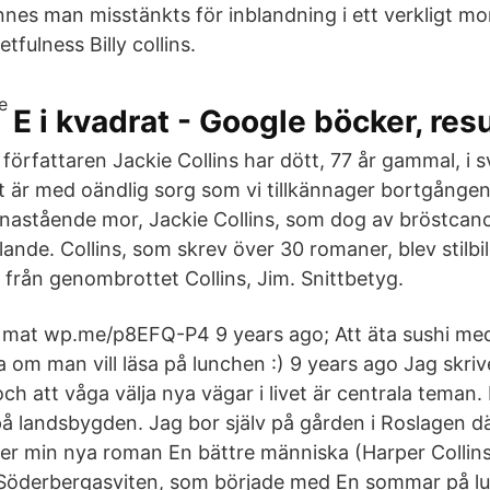
nes man misstänkts för inblandning i ett verkligt mo
tfulness Billy collins.
E i kvadrat - Google böcker, resu
författaren Jackie Collins har dött, 77 år gammal, i s
t är med oändlig sorg som vi tillkännager bortgången
astående mor, Jackie Collins, som dog av bröstcancer
talande. Collins, som skrev över 30 romaner, blev stil
från genombrottet Collins, Jim. Snittbetyg.
a mat wp.me/p8EFQ-P4 9 years ago; Att äta sushi med
a om man vill läsa på lunchen :) 9 years ago Jag skri
ch att våga välja nya vägar i livet är centrala teman
 på landsbygden. Jag bor själv på gården i Roslagen d
r min nya roman En bättre människa (Harper Collins)
 Söderbergasviten, som började med En sommar på lu