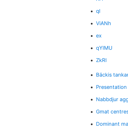
ql
ViANh
ex
qYIMU
ZkRl
Bäckis tanka
Presentation
Nabbdjur ag
Gmat centre
Dominant ma