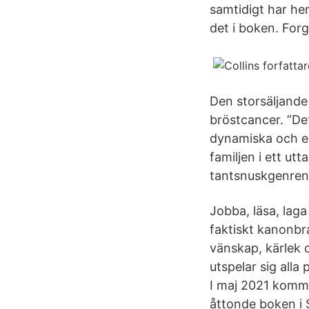
samtidigt har hen
det i boken. Forge
Den storsäljande 
bröstcancer. ”De
dynamiska och en
familjen i ett ut
tantsnuskgenren 
Jobba, läsa, lag
faktiskt kanonbr
vänskap, kärlek o
utspelar sig alla
I maj 2021 komme
åttonde boken i