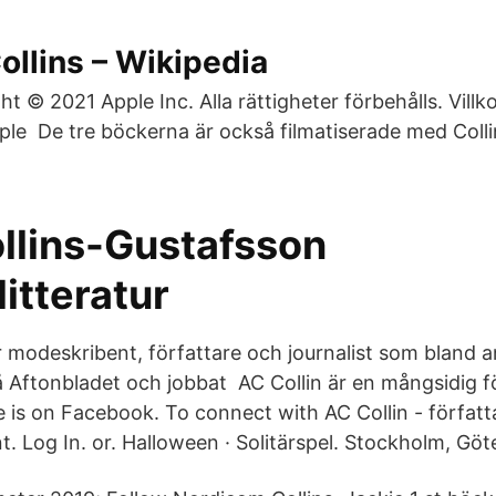
llins – Wikipedia
 © 2021 Apple Inc. Alla rättigheter förbehålls. Villko
pple De tre böckerna är också filmatiserade med Coll
.
llins-Gustafsson
itteratur
 modeskribent, författare och journalist som bland a
Aftonbladet och jobbat AC Collin är en mångsidig fö
re is on Facebook. To connect with AC Collin - författa
t. Log In. or. Halloween · Solitärspel. Stockholm, Gö