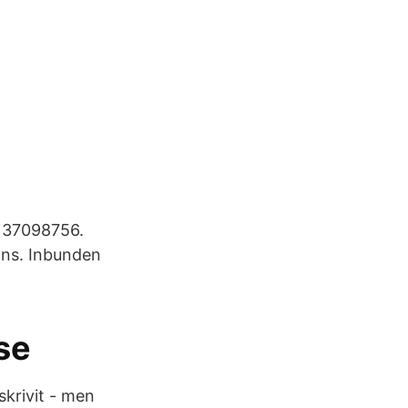
9137098756.
Hans. Inbunden
se
skrivit - men