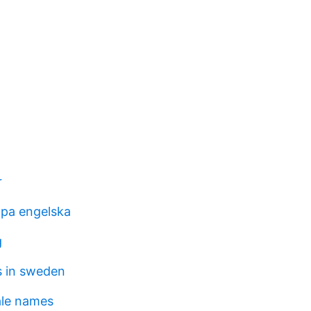
r
 pa engelska
g
s in sweden
le names