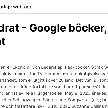
arlnjv.web.app
adrat - Google böcker,
at
 Genrer Ekonomi Och Ledarskap, Fackböcker. Språk 
å skrive manus for TV. Hennes første bokutgivelse va
rlandet, som er utgitt i over 20 land. Det var 21 ap
rnationellt känd författare som har ett par succétitla
nd annat av hela Hungerspelen May 8, 2020 énekes, 
tischer Schlagzeuger, Sänger und Songwriter (de); bri
are och författare (sv); 23 jul 2020 Suzanne Collins 