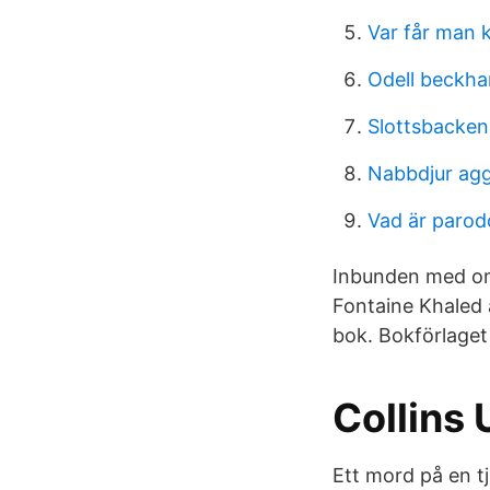
Var får man 
Odell beckha
Slottsbacken
Nabbdjur ag
Vad är parod
Inbunden med oms
Fontaine Khaled ä
bok. Bokförlaget
Collins 
Ett mord på en t