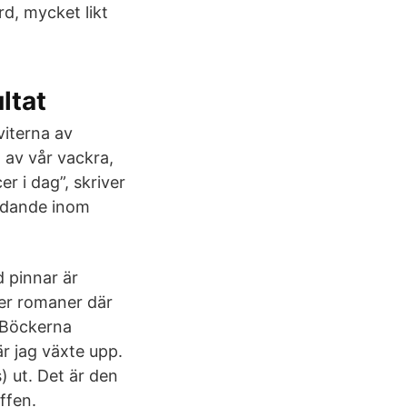
rd, mycket likt
ltat
viterna av
 av vår vackra,
 i dag”, skriver
bildande inom
 pinnar är
ver romaner där
. Böckerna
är jag växte upp.
 ut. Det är den
ffen.